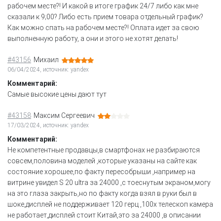
рабочем месте?! И какой в итоге график 24/7 либо как мне
сказали к 9;00? Либо есть прием товара отдельный график?
Как можно спать на рабочем месте?! Оплата идет за свою
выполненную работу, а они и этого не хотят делать!
#43156
Михаил
06/04/2024, источник: yandex
Комментарий:
Самые высокие цены дают тут
#43158
Максим Сергеевич
17/03/2024, источник: yandex
Комментарий:
Не компетентные продавцы,в смартфонах не разбираются
совсем,половина моделей ,которые указаны на сайте как
состояние хорошее,по факту пересобрыши ,например на
витрине увидел S 20 ultra за 24000 ,с тоеснутым экраном,могу
на это глаза закрыть,но по факту когда взял в руки был в
шоке,дисплей не поддерживает 120 герц ,100х телескоп камера
не работает,дисплей стоит Китай,это за 24000 ,в описании