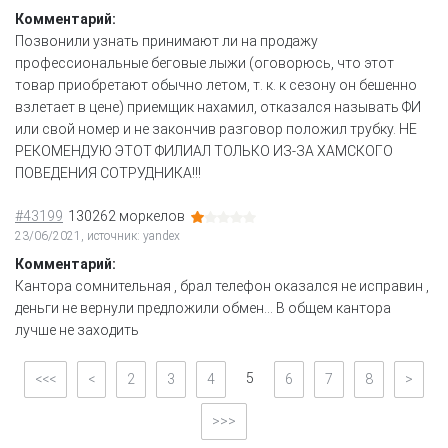
Комментарий:
Позвонили узнать принимают ли на продажу
профессиональные беговые лыжи (оговорюсь, что этот
товар приобретают обычно летом, т. к. к сезону он бешенно
взлетает в цене) приемщик нахамил, отказался называть ФИ
или свой номер и не закончив разговор положил трубку. НЕ
РЕКОМЕНДУЮ ЭТОТ ФИЛИАЛ ТОЛЬКО ИЗ-ЗА ХАМСКОГО
ПОВЕДЕНИЯ СОТРУДНИКА!!!
#43199
130262 моркелов
23/06/2021, источник: yandex
Комментарий:
Кантора сомнительная , брал телефон оказался не исправин ,
деньги не вернули предложили обмен... В общем кантора
лучше не заходить
5
<<<
<
2
3
4
6
7
8
>
>>>