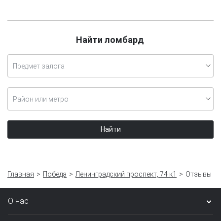
Найти ломбард
Предмет залога
Район или метро
Найти
Главная
Победа
Ленинградский проспект, 74 к1
Отзывы
О нас