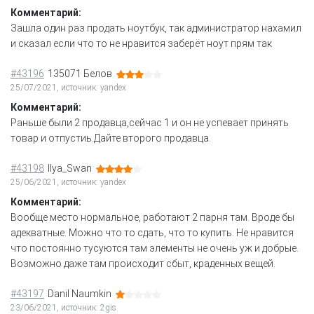
Комментарий:
Зашла один раз продать ноутбук, так администратор нахамил
и сказал если что то не нравится заберёт ноут прям так
#43196
135071 Белов
25/07/2021, источник: yandex
Комментарий:
Раньше были 2 продавца,сейчас 1 и он не успевает принять
товар и отпустиь.Дайте второго продавца.
#43198
Ilya_Swan
25/06/2021, источник: yandex
Комментарий:
Вообще место нормальное, работают 2 парня там. Вроде бы
адекватные. Можно что то сдать, что то купить. Не нравится
что постоянно тусуются там элементы не очень уж и добрые.
Возможно даже там происходит сбыт, краденных вещей.
#43197
Danil Naumkin
23/06/2021, источник: 2gis