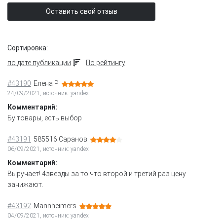
Оставить свой отзыв
Сортировка:
по дате публикации
По рейтингу
#43190
Елена Р
24/09/2021, источник: yandex
Комментарий:
Бу товары, есть выбор
#43191
585516 Саранов
06/09/2021, источник: yandex
Комментарий:
Выручает! 4звезды за то что второй и третий раз цену
занижают.
#43192
Mannheimers
04/09/2021, источник: yandex