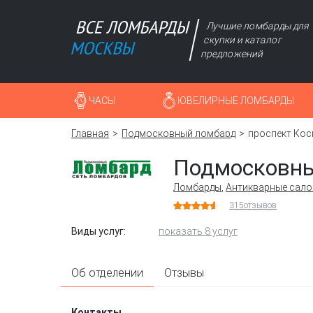
Лучшие ломбарды для
скупки и каталог
предложений
ЧАСЫ
ЮВЕЛИРНЫЕ ЛОМБАРДЫ
Главная
Подмосковный ломбард
проспект Кос
Подмосковн
Ломбарды
,
Антикварные сал
315
отзывов
Виды услуг:
показать 8 услуг
Об отделении
Отзывы
Контакты