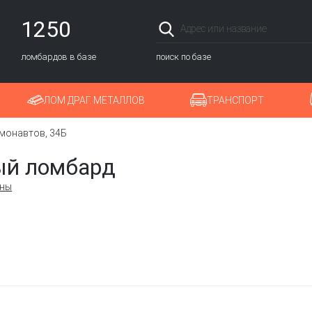
1250
ломбардов в базе
поиск по базе
ЛОМ ДРАГ. МЕТАЛЛОВ
ТРАНСПОРТ
монавтов, 34Б
ый ломбард
оны