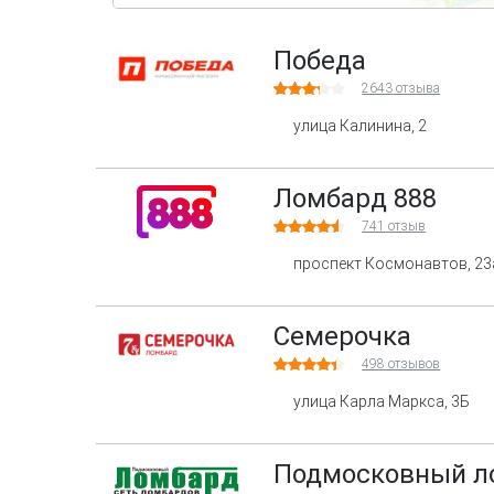
Победа
2643
отзыва
улица Калинина, 2
Ломбард 888
741
отзыв
проспект Космонавтов, 23
Семерочка
498
отзывов
улица Карла Маркса, 3Б
Подмосковный л