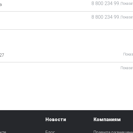
8 800 234 99 99
Показа
а
8 800 234 99 99
Показа
Показ
27
Показа
Новости
Компаниям
кте
Блог
Правила размещен