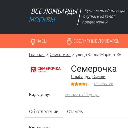
Лучшие ломбарды для
скупки и каталог
предложений
ЧАСЫ
ЮВЕЛИРНЫЕ ЛОМБАРДЫ
Главная
Семерочка
улица Карла Маркса, 3Б
Семерочка
Ломбарды
,
Скупки
498
отзывов
Виды услуг:
показать 11 услуг
Об отделении
Отзывы
Контакты