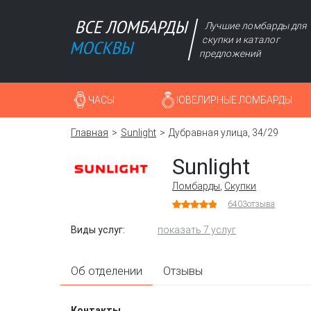
Лучшие ломбарды для
скупки и каталог
предложений
ЧАСЫ
ЮВЕЛИРНЫЕ ЛОМБАРДЫ
Главная
Sunlight
Дубравная улица, 34/29
Sunlight
Ломбарды
,
Скупки
6403
отзыва
Виды услуг:
показать 7 услуг
Об отделении
Отзывы
Контакты