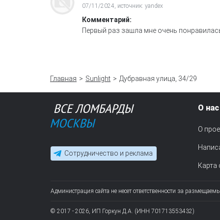
07/11/2024, источник: yandex
Комментарий:
Первый раз зашла мне очень понравилас
Главная
Sunlight
Дубравная улица, 34/29
О нас
О прое
Напис
Сотрудничество и реклама
Карта 
Администрация сайта не несет ответственности за размещаем
© 2017 - 2026, ИП Горкун Д.А. (ИНН 701713553432)