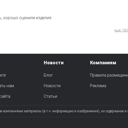
ь, хорошо оценили изделия
еще 180
Новости
Компаниям
кте
Блог
Правила размещен
ать нам
Новости
Реклама
сайта
Статьи
ые компаниями материалы (в т.ч. информацию и изображения), их содержание и 