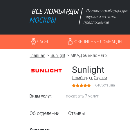
Лучшие ломбарды для
скупки и каталог
предложений
ЧАСЫ
ЮВЕЛИРНЫЕ ЛОМБАРДЫ
Главная
Sunlight
МКАД 66 километр, 1
Sunlight
Ломбарды
,
Скупки
6403
отзыва
Виды услуг:
показать 7 услуг
Об отделении
Отзывы
Контакты