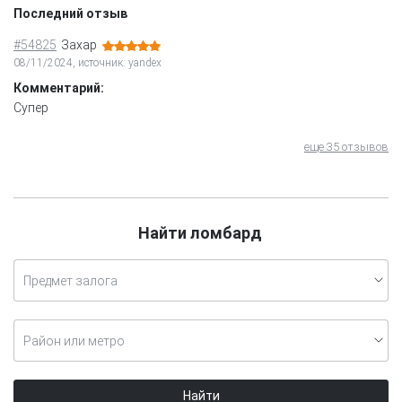
Последний отзыв
#54825
Захар
08/11/2024, источник: yandex
Комментарий:
Супер
еще 35 отзывов
Найти ломбард
Предмет залога
Район или метро
Найти