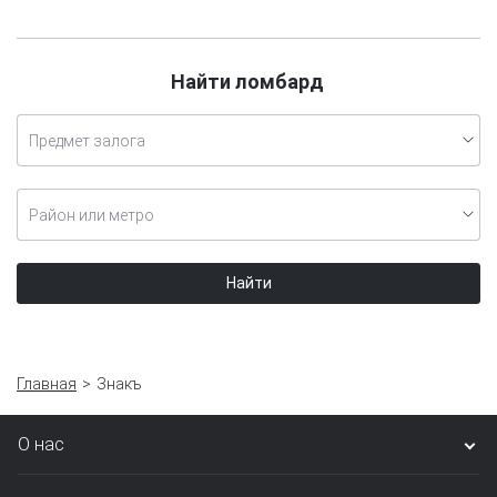
Найти ломбард
Предмет залога
Район или метро
Найти
Главная
Знакъ
О нас