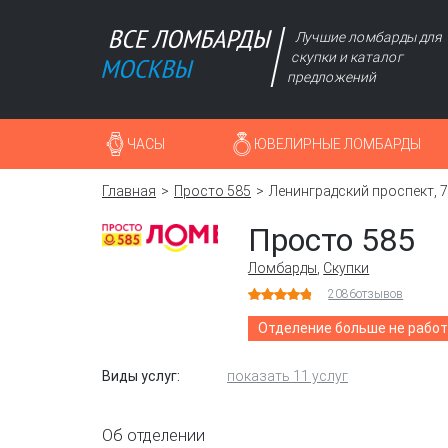
Лучшие ломбарды для
скупки и каталог
предложений
ЧАСЫ
ЮВЕЛИРНЫЕ ЛОМБАРДЫ
Главная
Просто 585
Ленинградский проспект, 7
Просто 585
Ломбарды
,
Скупки
2086
отзывов
Отделение больше не рабо
Виды услуг:
показать 11 услуг
Об отделении