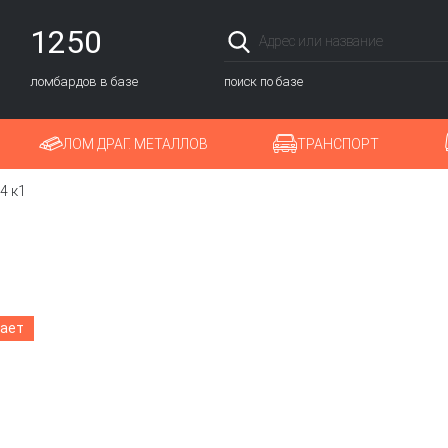
1250
ломбардов в базе
поиск по базе
ЛОМ ДРАГ. МЕТАЛЛОВ
ТРАНСПОРТ
4 к1
тает