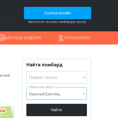
Оценка онлайн
бесплатно. во всех ломбардах сразу.
МЕХОВЫЕ ИЗДЕЛИЯ
АНТИКВАРИАТ
Найти ломбард
расный
Предмет залога
Район или метро
Красный Балтиец
Найти