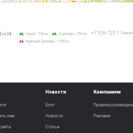
+7 926 723 77 77
Показа
8 ст24
Сокол - 700 м.
Аэропорт - 750 м.
Красный Балтиец - 1300 м.
Новости
Компаниям
кте
Блог
Правила размещен
ать нам
Новости
Реклама
сайта
Статьи