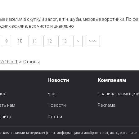
 изделия в скупку и залог, в т.ч. шубы, меховые воротники. По фак
удник вежлив, все чисто и цивильно
10
9
11
12
13
>
>>>
2/10 ст1
Отзывы
Новости
Компаниям
кте
Блог
Правила размещен
ать нам
Новости
Реклама
сайта
Статьи
ые компаниями материалы (в т.ч. информацию и изображения), их содержание и 