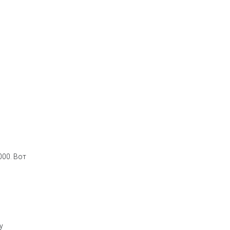
000. Вот
у