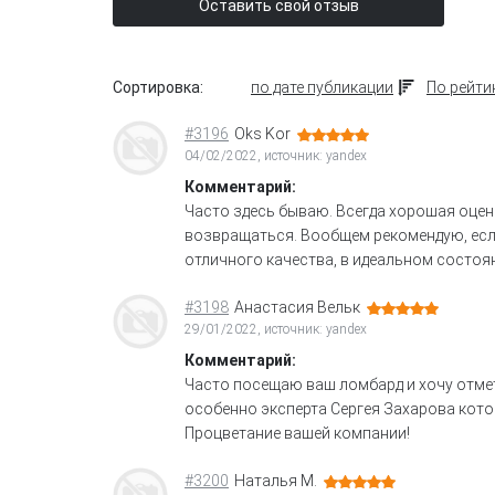
Оставить свой отзыв
Сортировка:
по дате публикации
По рейти
#3196
Oks Kor
04/02/2022, источник: yandex
Комментарий:
Часто здесь бываю. Всегда хорошая оцен
возвращаться. Вообщем рекомендую, если
отличного качества, в идеальном состоя
#3198
Анастасия Вельк
29/01/2022, источник: yandex
Комментарий:
Часто посещаю ваш ломбард и хочу отмет
особенно эксперта Сергея Захарова кото
Процветание вашей компании!
#3200
Наталья М.