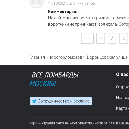
17/10/2021, источник: yandex
Комментарий:
На сайте написано, что принимают меховые
воротники не принииают, зря ехала. Сотр
<<<
<
7
8
Главная
Мосгорломбард
Воронцовская улица, 
О нас
О прое
Напис
Сотрудничество и реклама
Карта 
Администрация сайта не несет ответственности за размещаем