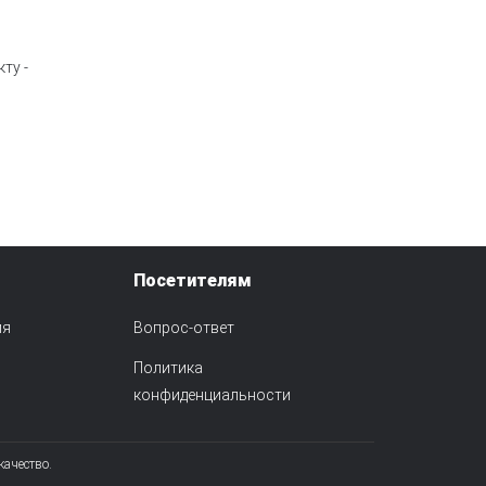
ту -
Посетителям
ия
Вопрос-ответ
Политика
конфиденциальности
качество.