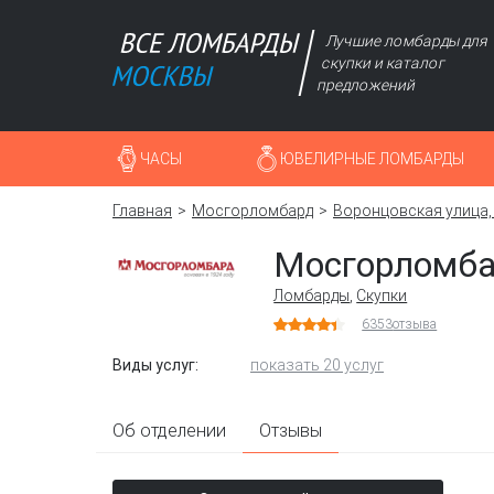
Лучшие ломбарды для
скупки и каталог
предложений
ЧАСЫ
ЮВЕЛИРНЫЕ ЛОМБАРДЫ
Главная
Мосгорломбард
Воронцовская улица, 
Мосгорломб
Ломбарды
,
Скупки
6353
отзыва
Виды услуг:
показать 20 услуг
Об отделении
Отзывы