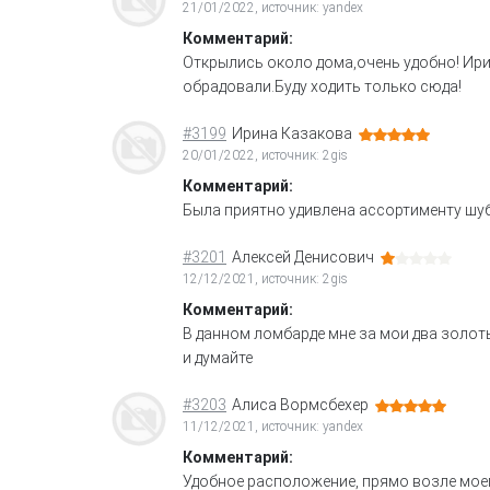
21/01/2022, источник: yandex
Комментарий:
Открылись около дома,очень удобно! Ири
обрадовали.Буду ходить только сюда!
#3199
Ирина Казакова
20/01/2022, источник: 2gis
Комментарий:
Была приятно удивлена ассортименту шуб
#3201
Алексей Денисович
12/12/2021, источник: 2gis
Комментарий:
В данном ломбарде мне за мои два золоты
и думайте
#3203
Алиса Вормсбехер
11/12/2021, источник: yandex
Комментарий:
Удобное расположение, прямо возле моег