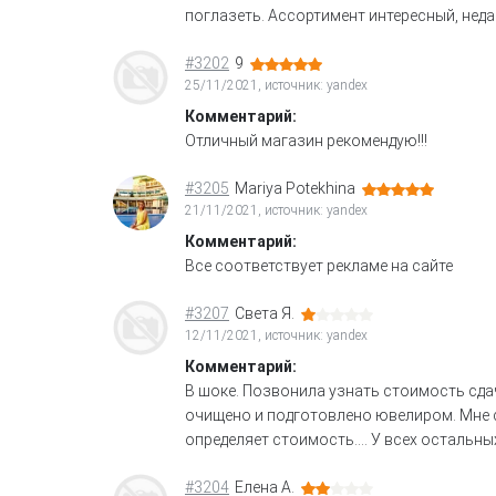
поглазеть. Ассортимент интересный, нед
#3202
9
25/11/2021, источник: yandex
Комментарий:
Отличный магазин рекомендую!!!
#3205
Mariya Potekhina
21/11/2021, источник: yandex
Комментарий:
Все соответствует рекламе на сайте
#3207
Света Я.
12/11/2021, источник: yandex
Комментарий:
В шоке. Позвонила узнать стоимость сда
очищено и подготовлено ювелиром. Мне с
определяет стоимость.... У всех осталь
#3204
Елена А.