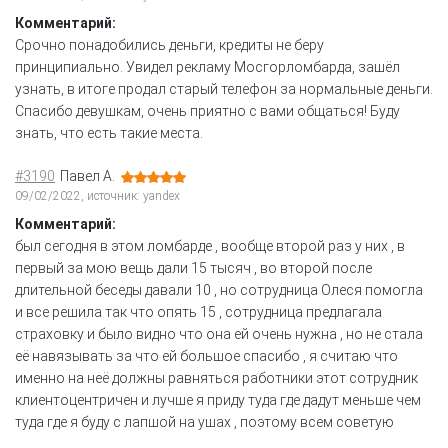
Комментарий:
Срочно понадобились деньги, кредиты не беру
принципиально. Увидел рекламу Мосгорломбарда, зашёл
узнать, в итоге продал старый телефон за нормальные деньги.
Спасибо девушкам, очень приятно с вами общаться! Буду
знать, что есть такие места.
#3190
Павел А.
09/02/2022, источник: yandex
Комментарий:
был сегодня в этом ломбарде , вообще второй раз у них , в
первый за мою вещь дали 15 тысяч , во второй после
длительной беседы давали 10 , но сотрудница Олеся помогла
и все решила так что опять 15 , сотрудница предлагала
страховку и было видно что она ей очень нужна , но не стала
её навязывать за что ей большое спасибо , я считаю что
именно на неё должны равняться работники этот сотрудник
клиентоцентричен и лучше я приду туда где дадут меньше чем
туда где я буду с лапшой на ушах , поэтому всем советую