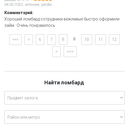
04/02/2022, источник: yandex
Комментарий:
Хороший ломбард сотрудники вежливые быстро оформили
займ . Очень понравилось
9
<<<
<
6
7
8
10
11
12
>
>>>
Найти ломбард
Предмет залога
Район или метро