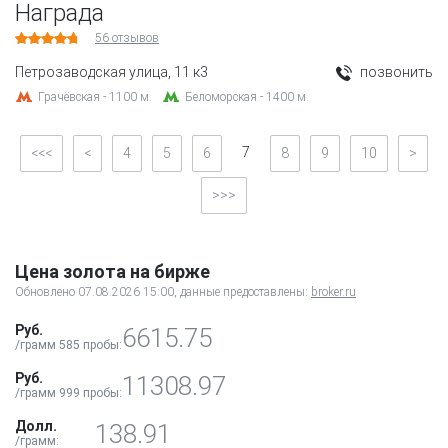
Награда
56
отзывов
Петрозаводская улица, 11 к3
позвонить
Грачёвская - 1100 м.
Беломорская - 1400 м.
7
<<<
<
4
5
6
8
9
10
>
>>>
Цена золота на бирже
Обновлено 07.08.2026 15:00
, данные предоставлены:
broker.ru
Руб.
6615.75
/грамм 585 пробы:
Руб.
11308.97
/грамм 999 пробы:
Долл.
138.91
/грамм: